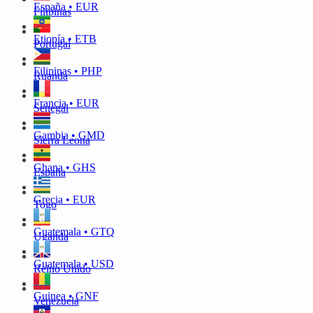
España • EUR
Filipinas
Etiopía • ETB
Portugal
Filipinas • PHP
Ruanda
Francia • EUR
Senegal
Gambia • GMD
Sierra Leona
Ghana • GHS
España
Grecia • EUR
Togo
Guatemala • GTQ
Uganda
Guatemala • USD
Reino Unido
Guinea • GNF
Venezuela