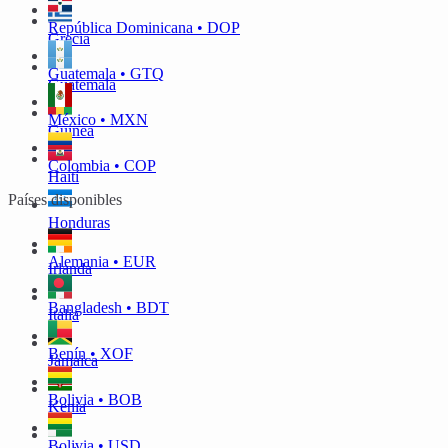
República Dominicana • DOP
Grecia
Guatemala • GTQ
Guatemala
México • MXN
Guinea
Colombia • COP
Haití
Países disponibles
Honduras
Alemania • EUR
Irlanda
Bangladesh • BDT
Italia
Benín • XOF
Jamaica
Bolivia • BOB
Kenia
Bolivia • USD