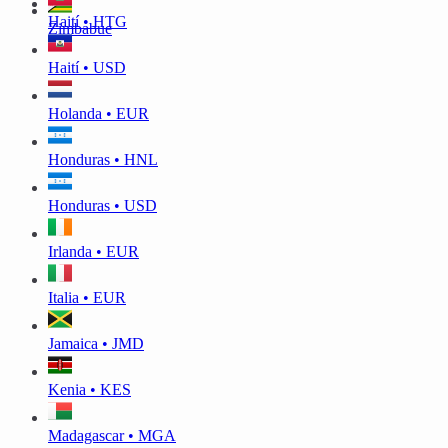
Haití • HTG
Zimbabue
Haití • USD
Holanda • EUR
Honduras • HNL
Honduras • USD
Irlanda • EUR
Italia • EUR
Jamaica • JMD
Kenia • KES
Madagascar • MGA