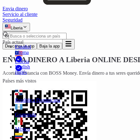
Envia dinero
Servicio al cliente
Seguridad
Liberia
Español
País actual
Descarga la app
Baja la app
Español
Idioma
ENVÍA DINERO A
Liberia
ONLINE DES
Liberia
English
Inglés
Acorta la distancia con BOSS Money. Envía dinero a tus seres queri
Países más vistos
República Dominicana
Guatemala
México