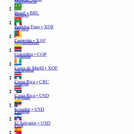
Madagascar
Brasil • BRL
Malawi
Burkina Faso • XOF
México
Camerún • XAF
Mozambique
Colombia • COP
Holanda
Costa de Marfil • XOF
Nicaragua
Costa Rica • CRC
Nigeria
Costa Rica • USD
Pakistán
Ecuador • USD
Panamá
El Salvador • USD
Perú