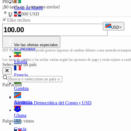
PROMO
¡$0 tarifa en 3 primeros envíos!
Costa de Marfil
$1 = 1.000 USD
Ellos reciben
República Dominicana
USD
Ecuador
Ver las ofertas especiales
El Salvador
IDT Payment Services puede generar ingresos al cambiar dólares a una moneda extranjera.
Los tipos de cambio y las tarifas varían según las opciones de pago y están sujetos a cam
Etiopía
Selecciona un país
Francia
País actual
Gambia
Alemania
República Democrática del Congo • USD
Ghana
Países más vistos
Grecia