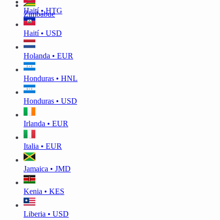
Haití • HTG
Zimbabue
Haití • USD
Holanda • EUR
Honduras • HNL
Honduras • USD
Irlanda • EUR
Italia • EUR
Jamaica • JMD
Kenia • KES
Liberia • USD