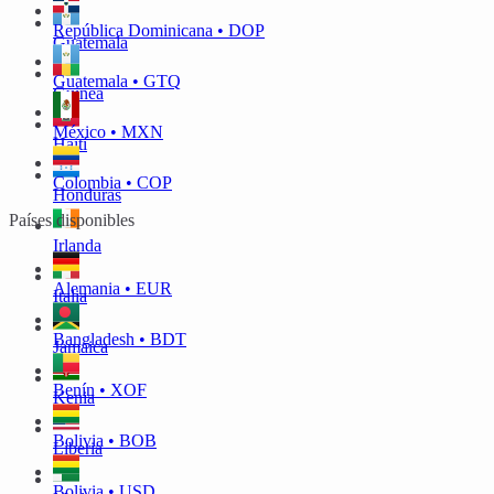
República Dominicana • DOP
Guatemala
Guatemala • GTQ
Guinea
México • MXN
Haití
Colombia • COP
Honduras
Países disponibles
Irlanda
Alemania • EUR
Italia
Bangladesh • BDT
Jamaica
Benín • XOF
Kenia
Bolivia • BOB
Liberia
Bolivia • USD