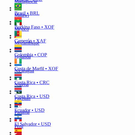
Madagascar
Brasil • BRL
Malawi
Burkina Faso • XOF
México
Camerún • XAF
Mozambique
Colombia • COP
Holanda
Costa de Marfil • XOF
Nicaragua
Costa Rica • CRC
Nigeria
Costa Rica • USD
Pakistán
Ecuador • USD
Panamá
El Salvador • USD
Perú