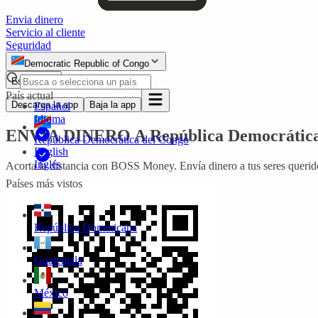
Envia dinero
Servicio al cliente
Seguridad
Democratic Republic of Congo
Español
País actual
Descarga la app
Baja la app
Español
Idioma
ENVÍA DINERO A
República Democrátic
República Democrática del Congo
English
Inglés
Acorta la distancia con BOSS Money. Envía dinero a tus seres quer
Países más vistos
República Dominicana
Guatemala
México