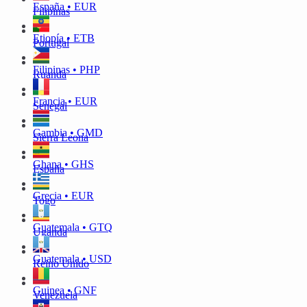
España • EUR
Filipinas
Etiopía • ETB
Portugal
Filipinas • PHP
Ruanda
Francia • EUR
Senegal
Gambia • GMD
Sierra Leona
Ghana • GHS
España
Grecia • EUR
Togo
Guatemala • GTQ
Uganda
Guatemala • USD
Reino Unido
Guinea • GNF
Venezuela